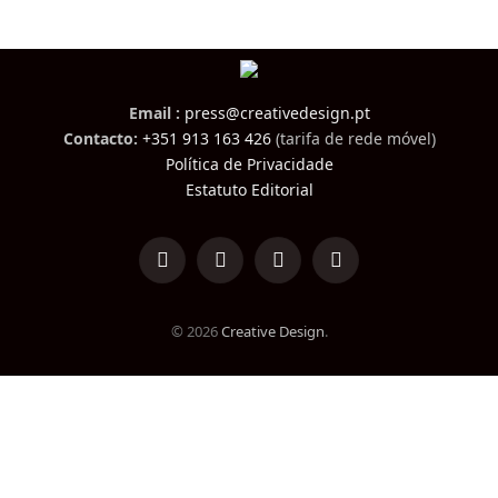
Email :
press@creativedesign.pt
Contacto:
+351 913 163 426
(tarifa de rede móvel)
Política de Privacidade
Estatuto Editorial
LinkedIn
Facebook
Instagram
TikTok
© 2026
Creative Design
.