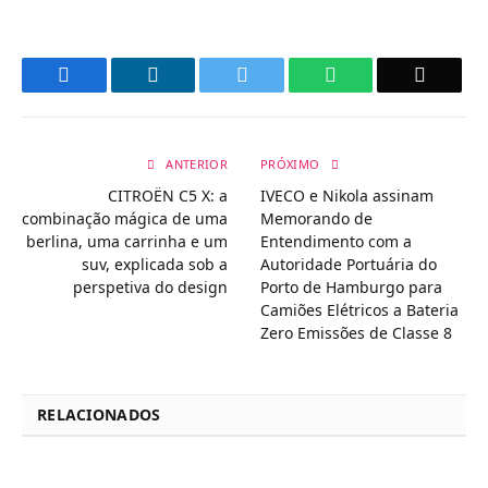
Facebook
LinkedIn
Twitter
WhatsApp
Email
ANTERIOR
PRÓXIMO
CITROËN C5 X: a
IVECO e Nikola assinam
combinação mágica de uma
Memorando de
berlina, uma carrinha e um
Entendimento com a
suv, explicada sob a
Autoridade Portuária do
perspetiva do design
Porto de Hamburgo para
Camiões Elétricos a Bateria
Zero Emissões de Classe 8
RELACIONADOS