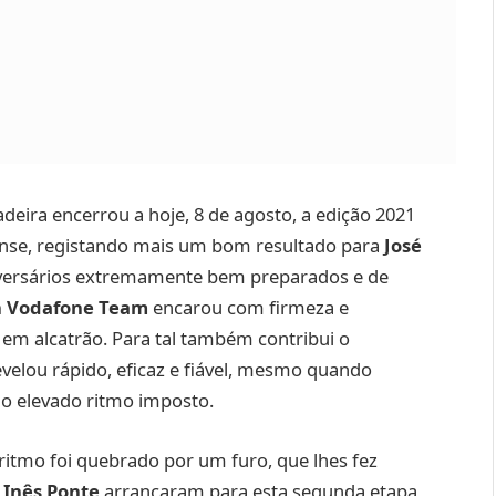
deira encerrou a hoje, 8 de agosto, a edição 2021
ense, registando mais um bom resultado para
José
dversários extremamente bem preparados e de
n Vodafone Team
encarou com firmeza e
o em alcatrão. Para tal também contribui o
revelou rápido, eficaz e fiável, mesmo quando
 o elevado ritmo imposto.
itmo foi quebrado por um furo, que lhes fez
e
Inês Ponte
arrancaram para esta segunda etapa