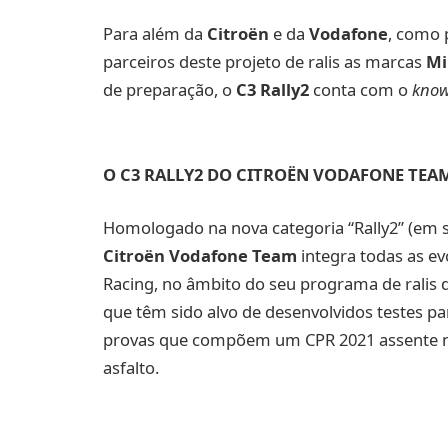
Para além da
Citroën
e da
Vodafone
, como 
parceiros deste projeto de ralis as marcas
Mi
de preparação, o
C3 Rally2
conta com o
kno
O C3 RALLY2 DO CITROËN VODAFONE TEA
Homologado na nova categoria “Rally2” (em su
Citroën Vodafone Team
integra todas as ev
Racing, no âmbito do seu programa de ralis d
que têm sido alvo de desenvolvidos testes pa
provas que compõem um CPR 2021 assente num
asfalto.