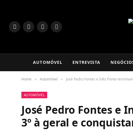
LinkedIn
Facebook
Instagram
TikTok
AUTOMÓVEL
ENTREVISTA
NEGÓCIO
Home
Automóvel
José Pedro Fontes e Inês Ponte terminam
»
»
AUTOMÓVEL
José Pedro Fontes e 
3º à geral e conquist