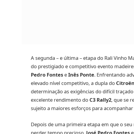
A segunda – e última – etapa do Rali Vinho Ma
do prestigiado e competitivo evento madeir
Pedro Fontes
e
Inês Ponte
. Enfrentando a
elevado nível competitivo, a dupla do
Citroë
determinação as exigências do difícil traçad
excelente rendimento do
C3 Rally2
, que se 
sujeito a maiores esforços para acompanhar
Depois de uma primeira etapa em que o seu r
perder tempo precioso,
José Pedro Fontes