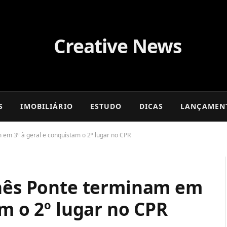
S
IMOBILIÁRIO
ESTUDO
DICAS
LANÇAMEN
 em 3º à geral e conquistam o 2º lugar no CPR
Inês Ponte terminam em
am o 2º lugar no CPR