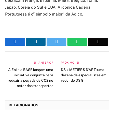
destacam França, Espanha, Malta, Bélgica, Itália,
Japão, Coreia do Sul e EUA. A icónica Cadeira
Portuguesa é o” símbolo maior” da Adico.
Facebook
LinkedIn
Twitter
WhatsApp
Email
ANTERIOR
PRÓXIMO
A Eni e a BASF lançam uma
DS x MÉTIERS D’ART: uma
iniciativa conjunta para
dezena de especialistas em
reduzir a pegada de CO2 no
redor do DS 9
setor dos transportes
RELACIONADOS