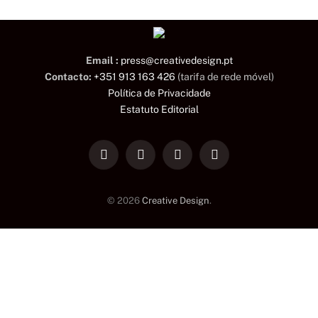
Email :
press@creativedesign.pt
Contacto:
+351 913 163 426
(tarifa de rede móvel)
Política de Privacidade
Estatuto Editorial
LinkedIn
Facebook
Instagram
TikTok
© 2026
Creative Design
.