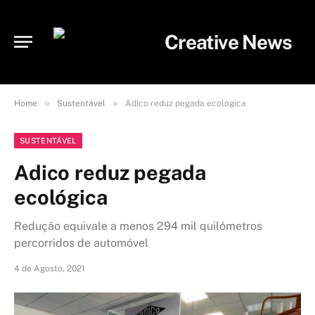
»
»
Home
Sustentável
Adico reduz pegada ecológica
SUSTENTÁVEL
Adico reduz pegada
ecológica
Redução equivale a menos 294 mil quilómetros
percorridos de automóvel
4 de Agosto, 2021