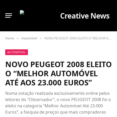
Home
Automóvel
NOVO PEUGEOT 2008 ELEITO O “MELHOR AUTOMÓVEL ATÉ AOS 23.000 EUROS”
»
»
AUTOMÓVEL
NOVO PEUGEOT 2008 ELEITO
O “MELHOR AUTOMÓVEL
ATÉ AOS 23.000 EUROS”
Numa votação realizada exclusivamente online pelos
leitores do “Observador”, o novo PEUGEOT 2008 foi o
eleito na categoria “Melhor Automóvel Até 23.000
Euros”, a fasquia de preços que mais compradores