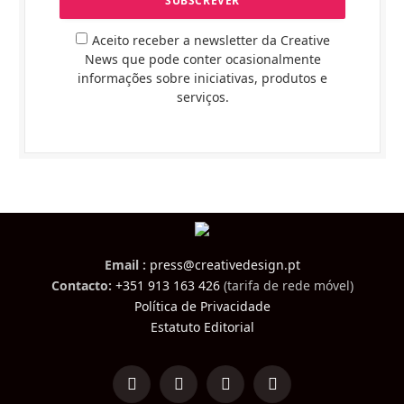
Aceito receber a newsletter da Creative
News que pode conter ocasionalmente
informações sobre iniciativas, produtos e
serviços.
Email :
press@creativedesign.pt
Contacto:
+351 913 163 426
(tarifa de rede móvel)
Política de Privacidade
Estatuto Editorial
LinkedIn
Facebook
Instagram
TikTok