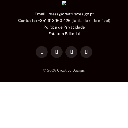
Email :
press@creativedesign.pt
Contacto:
+351 913 163 426
(tarifa de rede móvel)
Política de Privacidade
Estatuto Editorial
LinkedIn
Facebook
Instagram
TikTok
© 2026
Creative Design
.