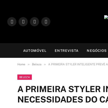
LinkedIn
Facebook
Instagram
TikTok
AUTOMÓVEL
ENTREVISTA
NEGÓCIOS
»
»
Home
Beleza
A PRIMEIRA STYLER INTELIGENTE PREVÊ 
BELEZA
A PRIMEIRA STYLER 
NECESSIDADES DO C