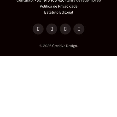
Contacto:
+351 913 163 426
(tarifa de rede móvel)
Política de Privacidade
Estatuto Editorial
LinkedIn
Facebook
Instagram
TikTok
© 2026
Creative Design
.