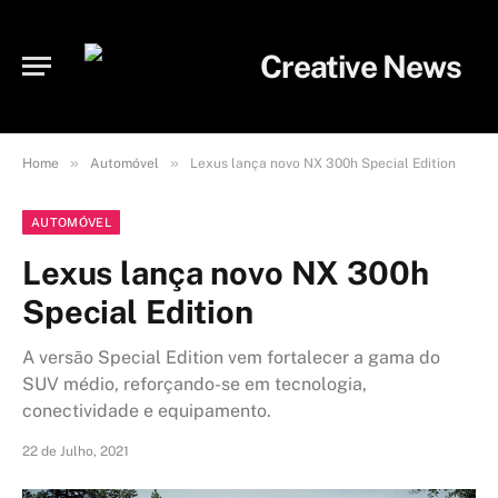
»
»
Home
Automóvel
Lexus lança novo NX 300h Special Edition
AUTOMÓVEL
Lexus lança novo NX 300h
Special Edition
A versão Special Edition vem fortalecer a gama do
SUV médio, reforçando-se em tecnologia,
conectividade e equipamento.
22 de Julho, 2021