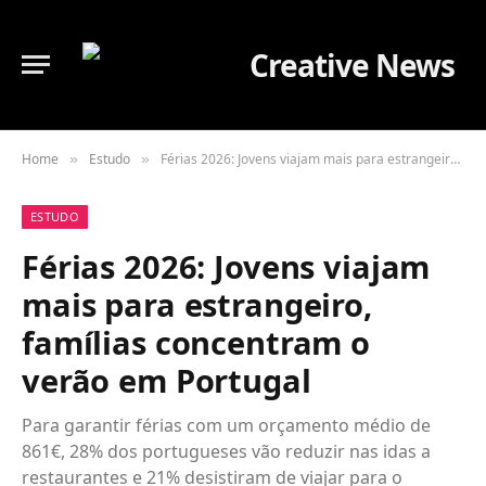
Home
Estudo
Férias 2026: Jovens viajam mais para estrangeiro, famílias concentram o verão em Portugal
»
»
ESTUDO
Férias 2026: Jovens viajam
mais para estrangeiro,
famílias concentram o
verão em Portugal
Para garantir férias com um orçamento médio de
861€, 28% dos portugueses vão reduzir nas idas a
restaurantes e 21% desistiram de viajar para o