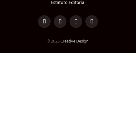
Estatuto Editorial
LinkedIn
Facebook
Instagram
TikTok
© 2026
Creative Design
.