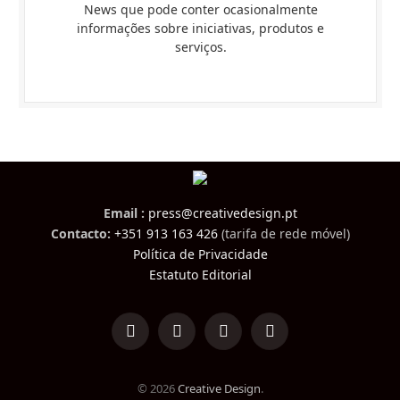
News que pode conter ocasionalmente
informações sobre iniciativas, produtos e
serviços.
Email :
press@creativedesign.pt
Contacto:
+351 913 163 426
(tarifa de rede móvel)
Política de Privacidade
Estatuto Editorial
LinkedIn
Facebook
Instagram
TikTok
© 2026
Creative Design
.