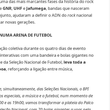
 uma das mais marcantes fases da história do rock
se
GNR
,
UHF
e
Jafumega
, bandas que nasceram
junto, ajudaram a definir o ADN do
rock
nacional
rar novas gerações.
 NUMA ARENA DE FUTEBOL
ção coletiva durante os quatro dias de evento
 interativas com uma bandeira e bolas gigantes no
l e da Seleção Nacional de Futebol,
leva toda a
boa
, reforçando a ligação entre música,
e, simultaneamente, das Seleções Nacionais, o BPI
os especiais, a música e o futebol, num momento de
00 e as 19h00, vamos transformar a plateia do Palco
leção Nacional, com 70 bolas gigantes a voar pela