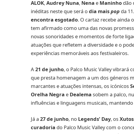
ALOK
,
Audrey Nuna
,
Nena
e
Maninho
dão 
inéditas neste que será o
dia mais
pop
da 11.
encontra esgotado
. O cartaz recebe ainda 
tem afirmado como uma das novas promessas 
novas sonoridades e momentos de forte ligaçã
atuações que refletem a diversidade e o po
experiências memoráveis aos festivaleiros.
A
21 de junho
, o Palco Music Valley vibrará
que presta homenagem a um dos géneros mais
marcantes e atuações intensas, os icónicos
S
Orelha Negra
e
Dealema
sobem a palco, nu
influências e linguagens musicais, mantendo 
Já a
27 de junho
, no
Legends’ Day
, os
Xutos
curadoria
do Palco Music Valley com o conce