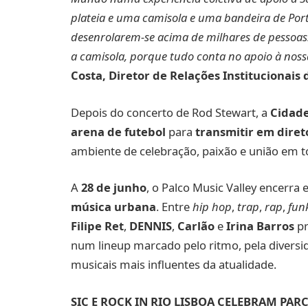
plateia e uma camisola e uma bandeira de Po
desenrolarem-se acima de milhares de pessoas. 
a camisola, porque tudo conta no apoio à nossa
Costa,
Diretor de Relações Institucionais
Depois do concerto de Rod Stewart, a
Cidade
arena de futebol
para
transmitir em diret
ambiente de celebração, paixão e união em t
A
28 de junho
, o Palco Music Valley encerr
música urbana
. Entre
hip hop
,
trap
,
rap
,
fun
Filipe Ret
,
DENNIS
,
Carlão
e
Irina Barros
pr
num lineup marcado pelo ritmo, pela diversi
musicais mais influentes da atualidade.
SIC E ROCK IN RIO LISBOA CELEBRAM PAR