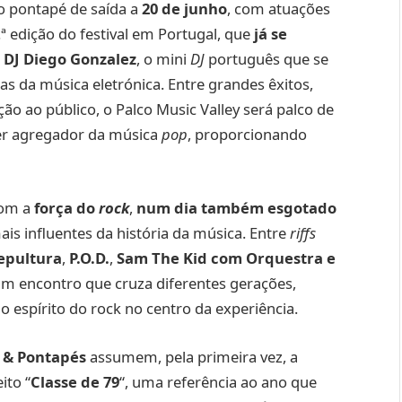
o pontapé de saída a
20 de junho
, com atuações
ª edição do festival em Portugal, que
já se
o
DJ Diego Gonzalez
, o mini
DJ
português que se
da música eletrónica. Entre grandes êxitos,
o ao público, o Palco Music Valley será palco de
der agregador da música
pop
, proporcionando
 com a
força do
rock
,
num dia também esgotado
 influentes da história da música. Entre
riffs
epultura
,
P.O.D.
,
Sam The Kid com Orquestra e
m encontro que cruza diferentes gerações,
o espírito do rock no centro da experiência.
 & Pontapés
assumem, pela primeira vez, a
ito “
Classe de 79
“, uma referência ao ano que