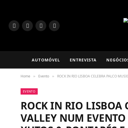
LinkedIn
Facebook
Instagram
TikTok
AUTOMÓVEL
ENTREVISTA
NEGÓCIO
Home
Evento
ROCK IN RIO LISBOA CELEBRA PALCO MU
»
»
EVENTO
ROCK IN RIO LISBOA
VALLEY NUM EVENTO