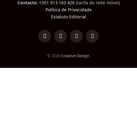
Contacto:
+351 913 163 426
(tarifa de rede móvel)
Política de Privacidade
Estatuto Editorial
LinkedIn
Facebook
Instagram
TikTok
© 2026
Creative Design
.