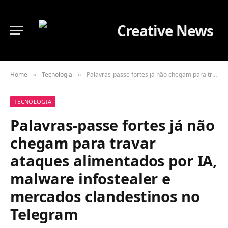
Home
Tecnologia
Palavras-passe fortes já não chegam para travar ataques alimentados por IA, malware infostealer e mercados clandestinos no Telegram
»
»
TECNOLOGIA
Palavras-passe fortes já não
chegam para travar
ataques alimentados por IA,
malware infostealer e
mercados clandestinos no
Telegram