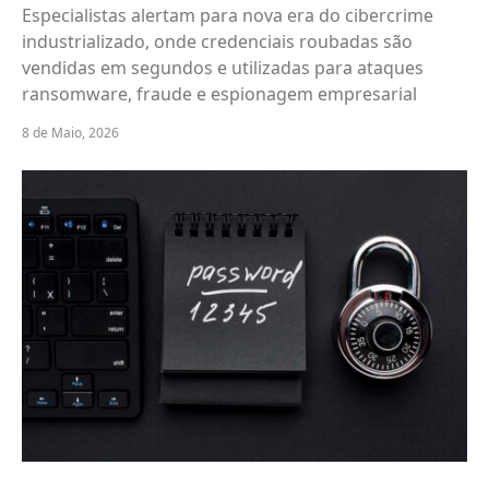
Especialistas alertam para nova era do cibercrime
industrializado, onde credenciais roubadas são
vendidas em segundos e utilizadas para ataques
ransomware, fraude e espionagem empresarial
8 de Maio, 2026