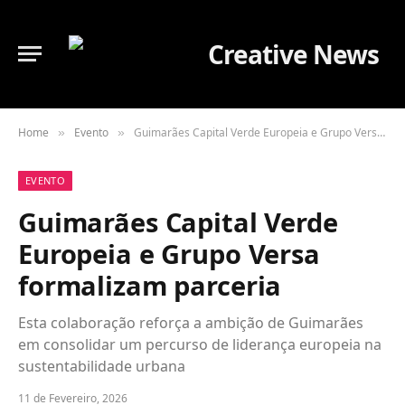
Home
Evento
Guimarães Capital Verde Europeia e Grupo Versa formalizam parceria
»
»
EVENTO
Guimarães Capital Verde
Europeia e Grupo Versa
formalizam parceria
Esta colaboração reforça a ambição de Guimarães
em consolidar um percurso de liderança europeia na
sustentabilidade urbana
11 de Fevereiro, 2026