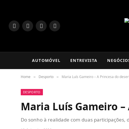
LinkedIn
Facebook
Instagram
TikTok
AUTOMÓVEL
ENTREVISTA
NEGÓCIO
Home
Desporto
Maria Luís Gameiro – A Princesa do deser
»
»
DESPORTO
Maria Luís Gameiro – 
Do sonho à realidade com duas participações, 