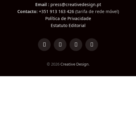
Email :
press@creativedesign.pt
Contacto:
+351 913 163 426
(tarifa de rede móvel)
Política de Privacidade
Estatuto Editorial
LinkedIn
Facebook
Instagram
TikTok
© 2026
Creative Design
.