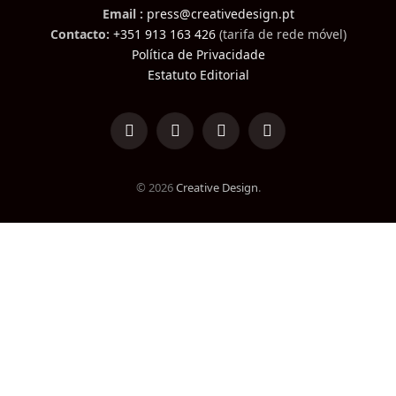
Email :
press@creativedesign.pt
Contacto:
+351 913 163 426
(tarifa de rede móvel)
Política de Privacidade
Estatuto Editorial
LinkedIn
Facebook
Instagram
TikTok
© 2026
Creative Design
.