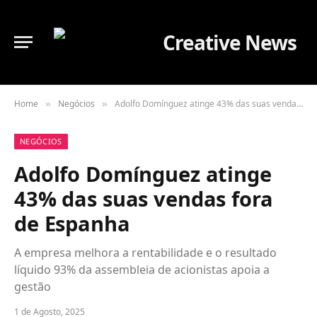
Home
Negócios
Adolfo Domínguez atinge 43% das suas vendas fora de Espanha
»
»
NEGÓCIOS
Adolfo Domínguez atinge
43% das suas vendas fora
de Espanha
A empresa melhora a rentabilidade e o resultado
líquido 93% da assembleia de acionistas apoia a
gestão
1 de Agosto, 2025