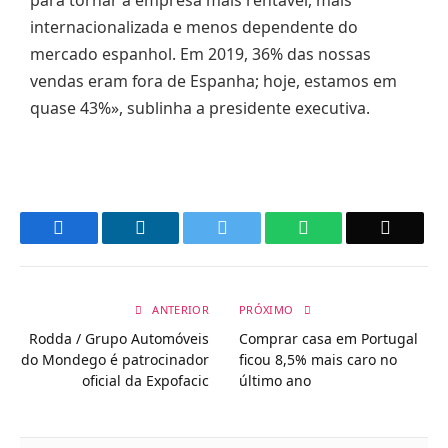
para tornar a empresa mais rentável, mais
internacionalizada e menos dependente do
mercado espanhol. Em 2019, 36% das nossas
vendas eram fora de Espanha; hoje, estamos em
quase 43%», sublinha a presidente executiva.
Facebook
LinkedIn
Twitter
WhatsApp
Email
ANTERIOR
PRÓXIMO
Rodda / Grupo Automóveis
Comprar casa em Portugal
do Mondego é patrocinador
ficou 8,5% mais caro no
oficial da Expofacic
último ano