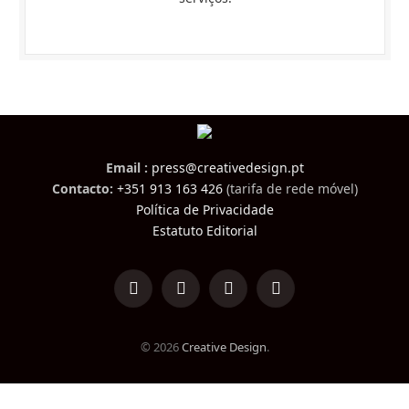
Email :
press@creativedesign.pt
Contacto:
+351 913 163 426
(tarifa de rede móvel)
Política de Privacidade
Estatuto Editorial
LinkedIn
Facebook
Instagram
TikTok
© 2026
Creative Design
.