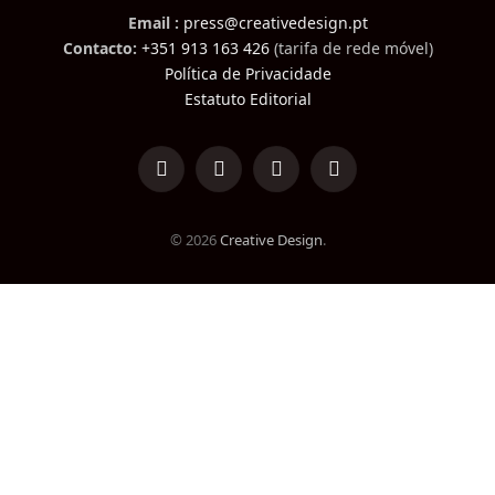
Email :
press@creativedesign.pt
Contacto:
+351 913 163 426
(tarifa de rede móvel)
Política de Privacidade
Estatuto Editorial
LinkedIn
Facebook
Instagram
TikTok
© 2026
Creative Design
.