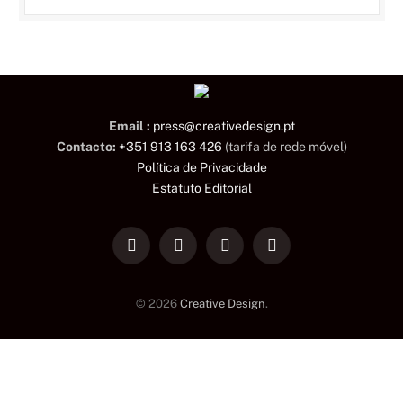
Email :
press@creativedesign.pt
Contacto:
+351 913 163 426
(tarifa de rede móvel)
Política de Privacidade
Estatuto Editorial
LinkedIn
Facebook
Instagram
TikTok
© 2026
Creative Design
.