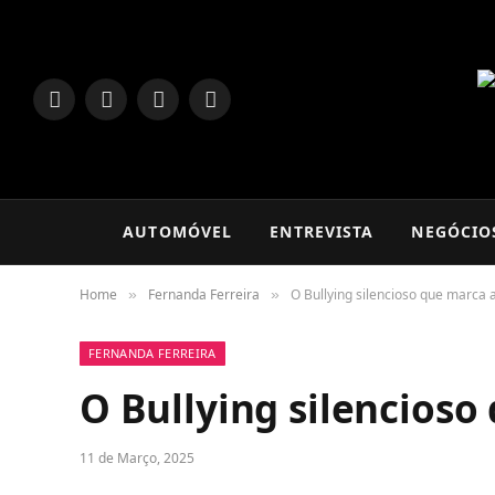
LinkedIn
Facebook
Instagram
TikTok
AUTOMÓVEL
ENTREVISTA
NEGÓCIO
Home
Fernanda Ferreira
O Bullying silencioso que marca
»
»
FERNANDA FERREIRA
O Bullying silencioso
11 de Março, 2025