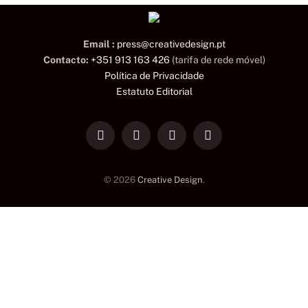
Email :
press@creativedesign.pt
Contacto:
+351 913 163 426
(tarifa de rede móvel)
Política de Privacidade
Estatuto Editorial
LinkedIn
Facebook
Instagram
TikTok
© 2026
Creative Design
.