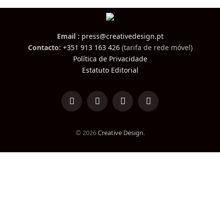
Email :
press@creativedesign.pt
Contacto:
+351 913 163 426
(tarifa de rede móvel)
Política de Privacidade
Estatuto Editorial
LinkedIn
Facebook
Instagram
TikTok
© 2026
Creative Design
.