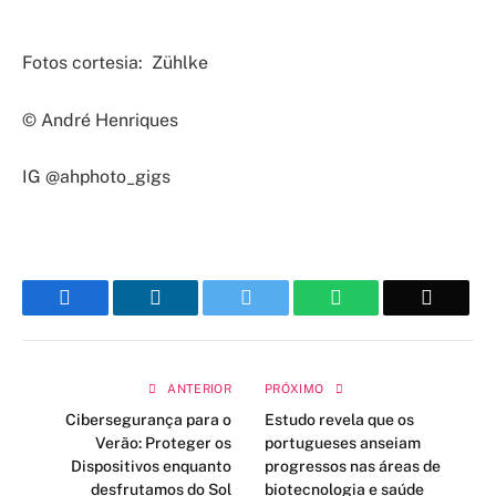
Fotos cortesia: Zühlke
© André Henriques
IG @ahphoto_gigs
Facebook
LinkedIn
Twitter
WhatsApp
Email
ANTERIOR
PRÓXIMO
Cibersegurança para o
Estudo revela que os
Verão: Proteger os
portugueses anseiam
Dispositivos enquanto
progressos nas áreas de
desfrutamos do Sol
biotecnologia e saúde