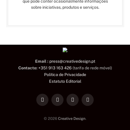
que pode conter ocasionalmente informações
sobre iniciativas, produtos e serviços.
Email :
press@creativedesign.pt
Contacto:
+351 913 163 426
(tarifa de rede móvel)
Política de Privacidade
Estatuto Editorial
LinkedIn
Facebook
Instagram
TikTok
© 2026
Creative Design
.