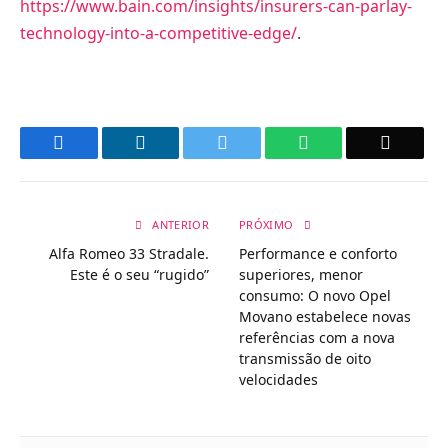
https://www.bain.com/insights/insurers-can-parlay-
technology-into-a-competitive-edge/
.
Facebook
LinkedIn
Twitter
WhatsApp
Email
ANTERIOR
PRÓXIMO
Alfa Romeo 33 Stradale.
Performance e conforto
Este é o seu “rugido”
superiores, menor
consumo: O novo Opel
Movano estabelece novas
referências com a nova
transmissão de oito
velocidades