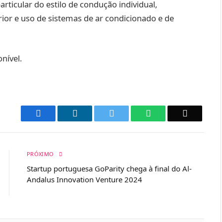
rticular do estilo de condução individual,
rior e uso de sistemas de ar condicionado e de
nível.
Facebook
LinkedIn
Twitter
WhatsApp
Email
PRÓXIMO
Startup portuguesa GoParity chega à final do Al-
Andalus Innovation Venture 2024