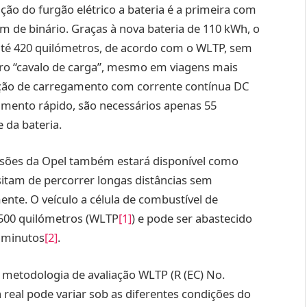
ção do furgão elétrico a bateria é a primeira com
m de binário. Graças à nova bateria de 110 kWh, o
até 420 quilómetros, de acordo com o WLTP, sem
iro “cavalo de carga”, mesmo em viagens mais
pção de carregamento com corrente contínua DC
amento rápido, são necessários apenas 55
 da bateria.
ensões da Opel também estará disponível como
am de percorrer longas distâncias sem
nte. O veículo a célula de combustível de
 500 quilómetros (WLTP
[1]
) e pode ser abastecido
 minutos
[2]
.
etodologia de avaliação WLTP (R (EC) No.
 real pode variar sob as diferentes condições do