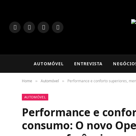
LinkedIn
Facebook
Instagram
TikTok
AUTOMÓVEL
ENTREVISTA
NEGÓCIO
Home
Automóvel
Performance e conforto superiores, men
»
»
AUTOMÓVEL
Performance e confor
consumo: O novo Ope