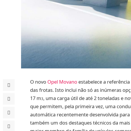
O novo
Opel Movano
estabelece a referência 
das frotas. Isto inclui não só as inúmeras o
17 m
, uma carga útil de até 2 toneladas e no
3
que permitem, pela primeira vez, uma conduç
automática recentemente desenvolvida para
também um dos destaques técnicos da mais r
maior membro da família de veículos comerc