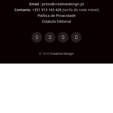
Email :
press@creativedesign.pt
Contacto:
+351 913 163 426
(tarifa de rede móvel)
Política de Privacidade
Estatuto Editorial
LinkedIn
Facebook
Instagram
TikTok
© 2026
Creative Design
.