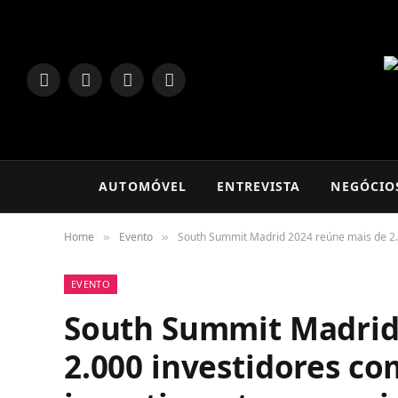
LinkedIn
Facebook
Instagram
TikTok
AUTOMÓVEL
ENTREVISTA
NEGÓCIO
Home
Evento
South Summit Madrid 2024 reúne mais de 2.0
»
»
EVENTO
South Summit Madrid
2.000 investidores co