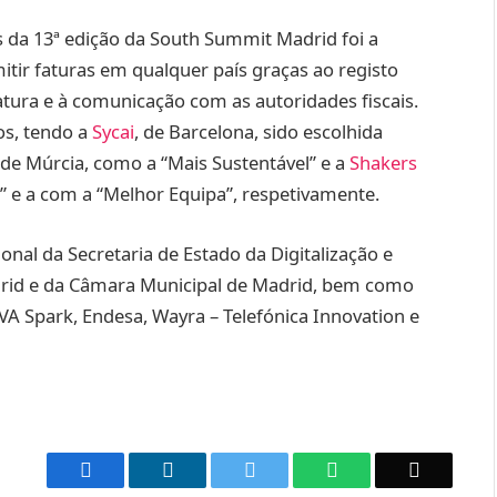
 da 13ª edição da South Summit Madrid foi a
itir faturas em qualquer país graças ao registo
atura e à comunicação com as autoridades fiscais.
os, tendo a
Sycai
, de Barcelona, sido escolhida
 de Múrcia, como a “Mais Sustentável” e a
Shakers
l” e a com a “Melhor Equipa”, respetivamente.
nal da Secretaria de Estado da Digitalização e
adrid e da Câmara Municipal de Madrid, bem como
VA Spark, Endesa, Wayra – Telefónica Innovation e
Facebook
LinkedIn
Twitter
WhatsApp
Email