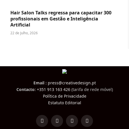
Hair Salon Talks regressa para capacitar 300
profissionais em Gestão e Inteligência
Artificial
22 de Julho, 2026
Email :
press@creativedesign.pt
Contacto:
+351 913 163 426
(tarifa de rede móvel)
Política de Privacidade
Estatuto Editorial
LinkedIn
Facebook
Instagram
TikTok