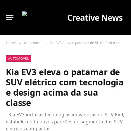
Home
Automóvel
Kia EV3 eleva o patamar de SUV elétrico com tecnologia e design acima da sua classe
»
»
AUTOMÓVEL
Kia EV3 eleva o patamar de
SUV elétrico com tecnologia
e design acima da sua
classe
- Kia EV3 inclui as tecnologias inovadoras do SUV EV9,
estabelecendo novos padrões no segmento dos SUV
elétricos compactos