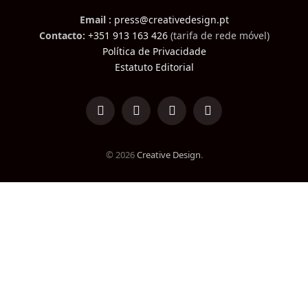
Email :
press@creativedesign.pt
Contacto:
+351 913 163 426
(tarifa de rede móvel)
Política de Privacidade
Estatuto Editorial
LinkedIn
Facebook
Instagram
TikTok
© 2026
Creative Design
.