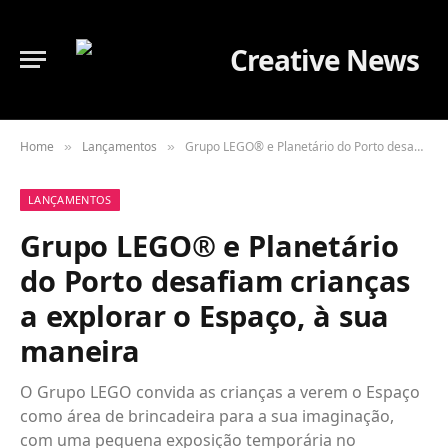
Home
Lançamentos
Grupo LEGO® e Planetário do Porto desafiam crianças a explorar o Espaço, à sua maneira
»
»
LANÇAMENTOS
Grupo LEGO® e Planetário
do Porto desafiam crianças
a explorar o Espaço, à sua
maneira
O Grupo LEGO convida as crianças a verem o Espaço
como área de brincadeira para a sua imaginação,
com uma pequena exposição temporária no