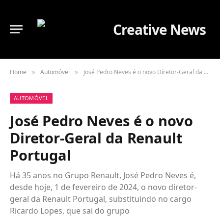
Home
Automóvel
José Pedro Neves é o novo Diretor-Geral da Renault Portugal
»
»
AUTOMÓVEL
José Pedro Neves é o novo
Diretor-Geral da Renault
Portugal
Há 35 anos no Grupo Renault, José Pedro Neves é,
desde hoje, 1 de fevereiro de 2024, o novo diretor-
geral da Renault Portugal, substituindo no cargo
Ricardo Lopes, que sai do grupo