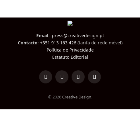
Email :
press@creativedesign.pt
Contacto:
+351 913 163 426
(tarifa de rede móvel)
Política de Privacidade
Estatuto Editorial
LinkedIn
Facebook
Instagram
TikTok
© 2026
Creative Design
.