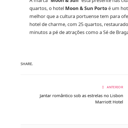
A marca “
Moon & Sun
” está presente nas ci
quartos, o hotel
Moon & Sun Porto
é um hote
melhor que a cultura portuense tem para ofe
hotel de charme, com 25 quartos, restaurado a
minutos a pé de atrações como a Sé de Braga,
SHARE.
ANTERIOR
Jantar romântico sob as estrelas no Lisbon
Marriott Hotel