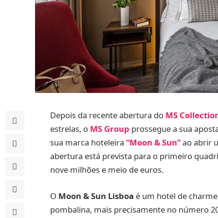
Depois da recente abertura do
MS Collectio
estrelas, o
MS Group
prossegue a sua aposta 
sua marca hoteleira
“
Moon & Sun
”
ao abrir 
abertura está prevista para o primeiro quad
nove milhões e meio de euros.
O
Moon & Sun Lisboa
é um hotel de charme d
pombalina, mais precisamente no número 200