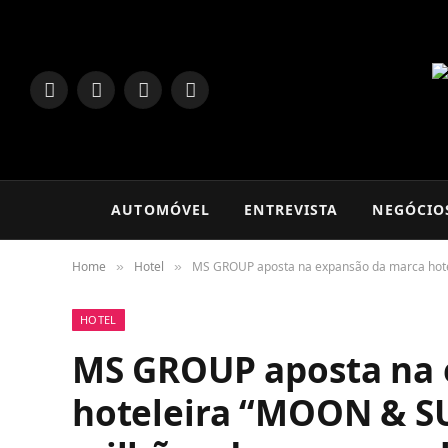
LinkedIn
Facebook
Instagram
TikTok
AUTOMÓVEL
ENTREVISTA
NEGÓCIO
Home
Hotel
MS GROUP aposta na expansão da marca hotel
»
»
HOTEL
MS GROUP aposta na 
hoteleira “MOON & SU