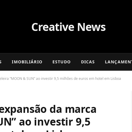
S
IMOBILIÁRIO
ESTUDO
DICAS
LANÇAMEN
eira “MOON & SUN” ao investir 9,5 milhões de euros em hotel em Lisboa
expansão da marca
N” ao investir 9,5