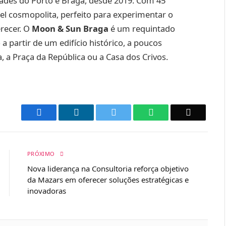
dades do Porto e Braga, desde 2019. Com 45
l cosmopolita, perfeito para experimentar o
recer. O
Moon & Sun Braga
é um requintado
 partir de um edifício histórico, a poucos
 a Praça da República ou a Casa dos Crivos.
Facebook
LinkedIn
Twitter
WhatsApp
Email
PRÓXIMO
Nova liderança na Consultoria reforça objetivo
da Mazars em oferecer soluções estratégicas e
inovadoras