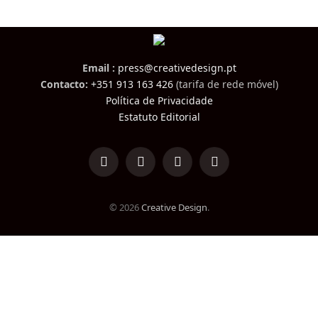
Email :
press@creativedesign.pt
Contacto:
+351 913 163 426
(tarifa de rede móvel)
Política de Privacidade
Estatuto Editorial
LinkedIn
Facebook
Instagram
TikTok
© 2026
Creative Design
.