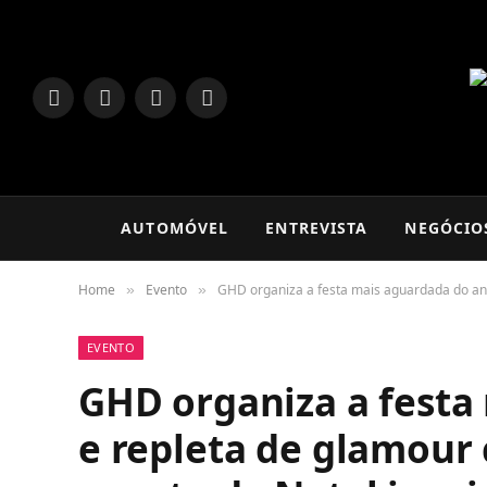
LinkedIn
Facebook
Instagram
TikTok
AUTOMÓVEL
ENTREVISTA
NEGÓCIO
Home
Evento
GHD organiza a festa mais aguardada do ano
»
»
EVENTO
GHD organiza a festa
e repleta de glamour 