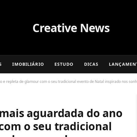
S
IMOBILIÁRIO
ESTUDO
DICAS
LANÇAMEN
 e repleta de glamour com o seu tradicional evento de Natal inspirado nos son
 mais aguardada do ano
com o seu tradicional