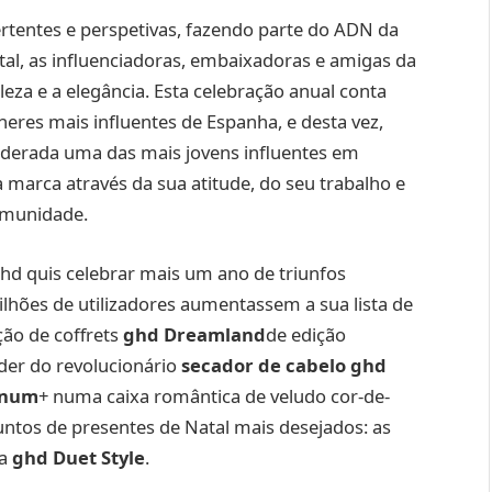
rtentes e perspetivas, fazendo parte do ADN da
tal, as influenciadoras, embaixadoras e amigas da
leza e a elegância. Esta celebração anual conta
res mais influentes de Espanha, e desta vez,
iderada uma das mais jovens influentes em
a marca através da sua atitude, do seu trabalho e
omunidade.
d quis celebrar mais um ano de triunfos
hões de utilizadores aumentassem a sua lista de
ção de coffrets
ghd Dreamland
de edição
der do revolucionário
secador de cabelo ghd
inum
+ numa caixa romântica de veludo cor-de-
juntos de presentes de Natal mais desejados: as
ra
ghd Duet Style
.