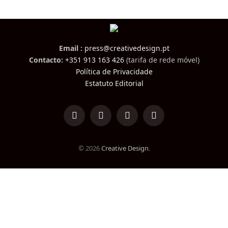
Email :
press@creativedesign.pt
Contacto:
+351 913 163 426
(tarifa de rede móvel)
Política de Privacidade
Estatuto Editorial
LinkedIn
Facebook
Instagram
TikTok
© 2026
Creative Design
.