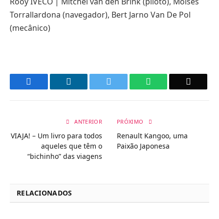
Rooy IVECO | Mitchel van den Brink (piloto), Moises
Torrallardona (navegador), Bert Jarno Van De Pol
(mecânico)
Facebook
LinkedIn
Twitter
WhatsApp
Email
ANTERIOR
PRÓXIMO
VIAJA! – Um livro para todos
Renault Kangoo, uma
aqueles que têm o
Paixão Japonesa
“bichinho” das viagens
RELACIONADOS