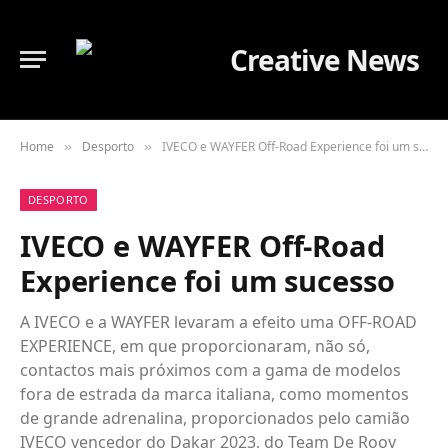
Home
Desporto
IVECO e WAYFER Off-Road Experience foi um sucesso
»
»
DESPORTO
IVECO e WAYFER Off-Road
Experience foi um sucesso
A IVECO e a WAYFER levaram a efeito uma OFF-ROAD
EXPERIENCE, em que proporcionaram, não só,
contactos mais próximos com a gama de modelos
fora de estrada da marca italiana, como momentos
de grande adrenalina, proporcionados pelo camião
IVECO vencedor do Dakar 2023, do Team De Rooy