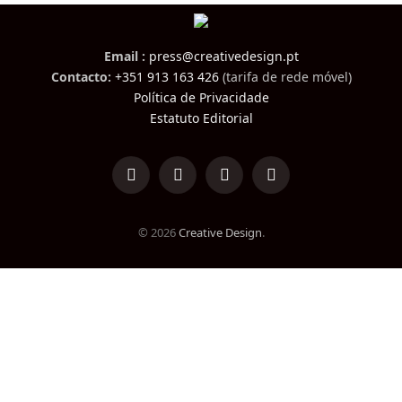
Email :
press@creativedesign.pt
Contacto:
+351 913 163 426
(tarifa de rede móvel)
Política de Privacidade
Estatuto Editorial
LinkedIn
Facebook
Instagram
TikTok
© 2026
Creative Design
.