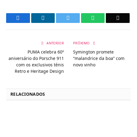
Facebook
LinkedIn
Twitter
WhatsApp
Email
ANTERIOR
PRÓXIMO
PUMA celebra 60º
Symington promete
aniversário do Porsche 911
“malandrice da boa” com
com os exclusivos ténis
novo vinho
Retro e Heritage Design
RELACIONADOS