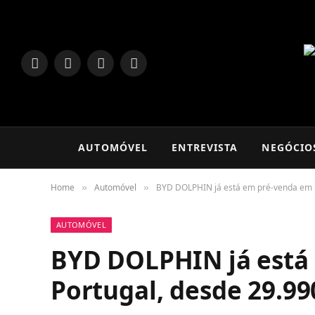
LinkedIn
Facebook
Instagram
TikTok
AUTOMÓVEL
ENTREVISTA
NEGÓCIO
Home
Automóvel
BYD DOLPHIN já está em pré-venda em P
»
»
AUTOMÓVEL
BYD DOLPHIN já está
Portugal, desde 29.99