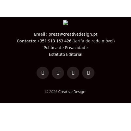
Email :
press@creativedesign.pt
Contacto:
+351 913 163 426
(tarifa de rede móvel)
Política de Privacidade
Estatuto Editorial
LinkedIn
Facebook
Instagram
TikTok
© 2026
Creative Design
.