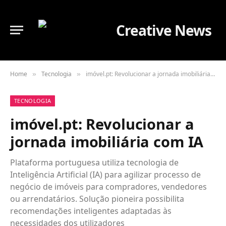
Home
Tecnologia
imóvel.pt: Revolucionar a jornada imobiliária com IA
»
»
TECNOLOGIA
imóvel.pt: Revolucionar a
jornada imobiliária com IA
Plataforma portuguesa utiliza tecnologia de
Inteligência Artificial (IA) para agilizar processo de
negócio de imóveis para compradores, vendedores
ou arrendatários. Solução pioneira possibilita
recomendações inteligentes adaptadas às
necessidades dos utilizadores