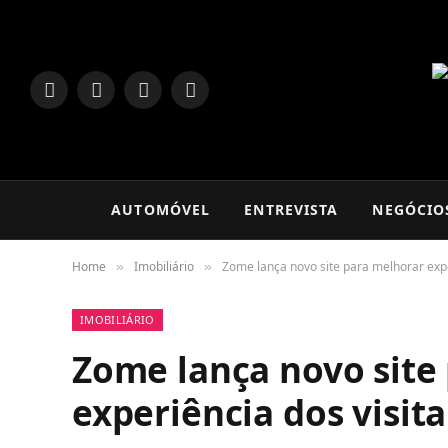
LinkedIn
Facebook
Instagram
TikTok
AUTOMÓVEL
ENTREVISTA
NEGÓCIO
Home
Imobiliário
Zome lança novo site para melhorar expe
»
»
IMOBILIÁRIO
Zome lança novo site
experiência dos visit