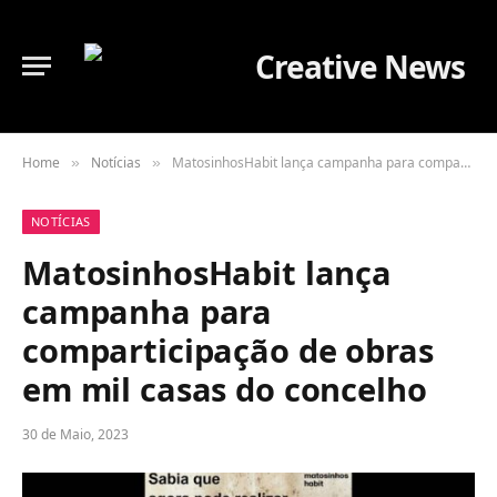
Home
Notícias
MatosinhosHabit lança campanha para comparticipação de obras em mil casas do concelho
»
»
NOTÍCIAS
MatosinhosHabit lança
campanha para
comparticipação de obras
em mil casas do concelho
30 de Maio, 2023