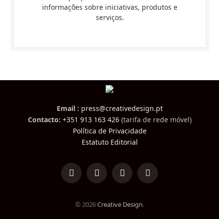
informações sobre iniciativas, produtos e
serviços.
Email :
press@creativedesign.pt
Contacto:
+351 913 163 426
(tarifa de rede móvel)
Política de Privacidade
Estatuto Editorial
LinkedIn
Facebook
Instagram
TikTok
© 2026
Creative Design
.