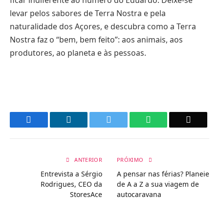
ficar indiferente ao número do Eduardo. Deixe-se
levar pelos sabores de Terra Nostra e pela
naturalidade dos Açores, e descubra como a Terra
Nostra faz o “bem, bem feito”: aos animais, aos
produtores, ao planeta e às pessoas.
Facebook
LinkedIn
Twitter
WhatsApp
Email
ANTERIOR
PRÓXIMO
Entrevista a Sérgio
A pensar nas férias? Planeie
Rodrigues, CEO da
de A a Z a sua viagem de
StoresAce
autocaravana