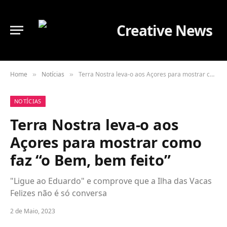
Home
Notícias
Terra Nostra leva-o aos Açores para mostrar como faz “o Bem, bem feito”
»
»
NOTÍCIAS
Terra Nostra leva-o aos
Açores para mostrar como
faz “o Bem, bem feito”
"Ligue ao Eduardo" e comprove que a Ilha das Vacas
Felizes não é só conversa
2 de Maio, 2023