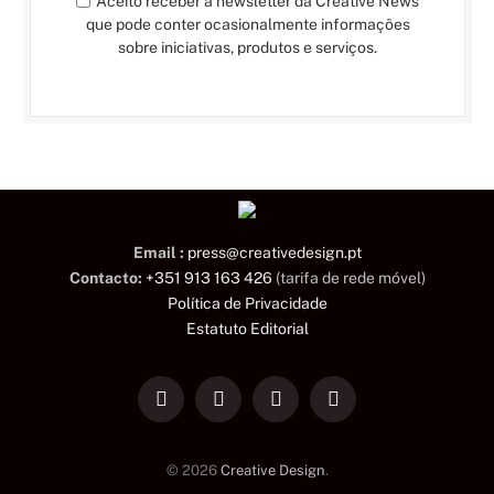
Aceito receber a newsletter da Creative News
que pode conter ocasionalmente informações
sobre iniciativas, produtos e serviços.
Email :
press@creativedesign.pt
Contacto:
+351 913 163 426
(tarifa de rede móvel)
Política de Privacidade
Estatuto Editorial
LinkedIn
Facebook
Instagram
TikTok
© 2026
Creative Design
.