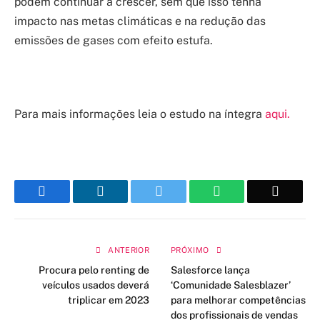
podem continuar a crescer, sem que isso tenha
impacto nas metas climáticas e na redução das
emissões de gases com efeito estufa.
Para mais informações leia o estudo na íntegra
aqui
.
Facebook
LinkedIn
Twitter
WhatsApp
Email
ANTERIOR
PRÓXIMO
Procura pelo renting de
Salesforce lança
veículos usados deverá
‘Comunidade Salesblazer’
triplicar em 2023
para melhorar competências
dos profissionais de vendas