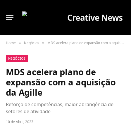
Home
Negócios
MDS acelera plano de expansão com a aquisição da Agille
»
»
NEGÓCIOS
MDS acelera plano de
expansão com a aquisição
da Agille
Reforço de competências, maior abrangência de
setores de atividade
10 de Abril, 2023