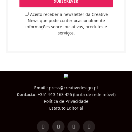
Aceito receber a newsletter da Creative
News que pode conter ocasionalmente
informações sobre iniciativas, produtos e
serviços.
Email :
press@creativedesign.pt
Contacto:
+351 913 163 426
(tarifa de rede móvel)
Política de Privacidade
Estatuto Editorial
LinkedIn
Facebook
Instagram
TikTok