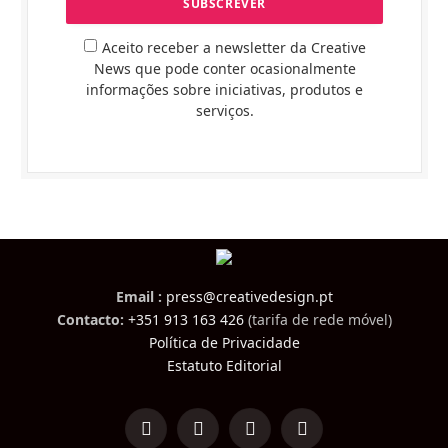
Aceito receber a newsletter da Creative
News que pode conter ocasionalmente
informações sobre iniciativas, produtos e
serviços.
Email :
press@creativedesign.pt
Contacto:
+351 913 163 426
(tarifa de rede móvel)
Política de Privacidade
Estatuto Editorial
LinkedIn
Facebook
Instagram
TikTok