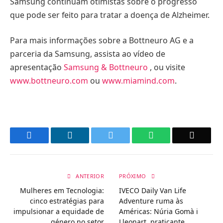
Samsung continuam otimistas sobre o progresso
que pode ser feito para tratar a doença de Alzheimer.
Para mais informações sobre a Bottneuro AG e a
parceria da Samsung, assista ao vídeo de
apresentação
Samsung & Bottneuro
, ou visite
www.bottneuro.com
ou
www.miamind.com
.
Facebook
LinkedIn
Twitter
WhatsApp
Email
ANTERIOR
PRÓXIMO
Mulheres em Tecnologia:
IVECO Daily Van Life
cinco estratégias para
Adventure ruma às
impulsionar a equidade de
Américas: Núria Gomà i
género no setor
Lleonart, praticante