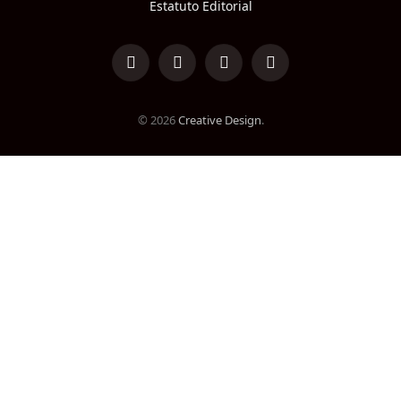
Estatuto Editorial
LinkedIn
Facebook
Instagram
TikTok
© 2026
Creative Design
.