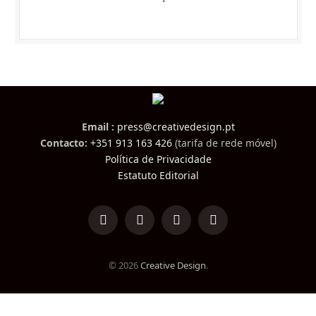
Email :
press@creativedesign.pt
Contacto:
+351 913 163 426
(tarifa de rede móvel)
Política de Privacidade
Estatuto Editorial
LinkedIn
Facebook
Instagram
TikTok
© 2026
Creative Design
.