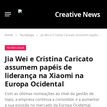
Home
Tecnologia
Jia Wei e Cristina Caricato assumem papéis de liderança na Xiaomi na Europa Ocidental
»
»
TECNOLOGIA
Jia Wei e Cristina Caricato
assumem papéis de
liderança na Xiaomi na
Europa Ocidental
Com as últimas nomeações ao nível da gestão de
topo, a empresa continua a consolidar e a aumentar
a sua posição no mercado da Europa Ocidental,