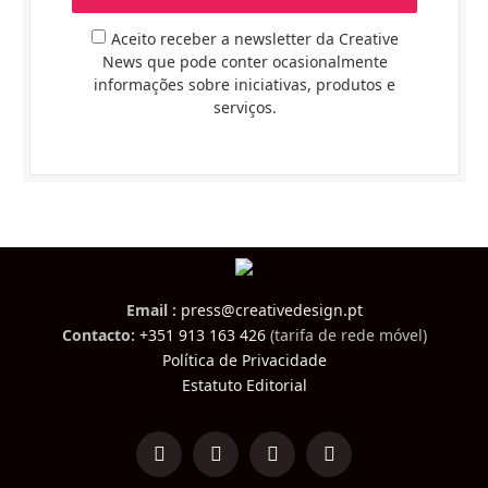
Aceito receber a newsletter da Creative
News que pode conter ocasionalmente
informações sobre iniciativas, produtos e
serviços.
Email :
press@creativedesign.pt
Contacto:
+351 913 163 426
(tarifa de rede móvel)
Política de Privacidade
Estatuto Editorial
LinkedIn
Facebook
Instagram
TikTok