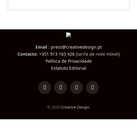
Email :
press@creativedesign.pt
Contacto:
+351 913 163 426
(tarifa de rede móvel)
Política de Privacidade
Estatuto Editorial
LinkedIn
Facebook
Instagram
TikTok
© 2026
Creative Design
.