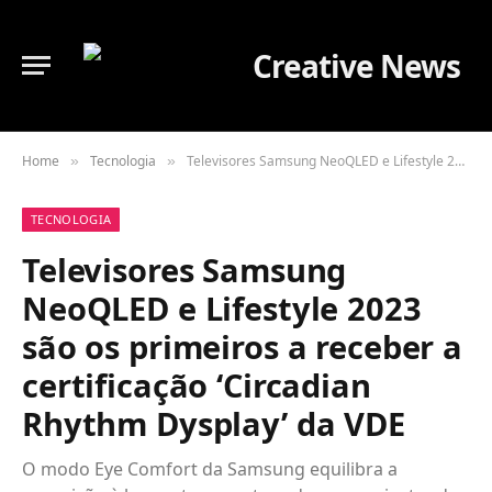
Home
Tecnologia
Televisores Samsung NeoQLED e Lifestyle 2023 são os primeiros a receber a certificação ‘Circadian Rhythm Dysplay’ da VDE
»
»
TECNOLOGIA
Televisores Samsung
NeoQLED e Lifestyle 2023
são os primeiros a receber a
certificação ‘Circadian
Rhythm Dysplay’ da VDE
O modo Eye Comfort da Samsung equilibra a